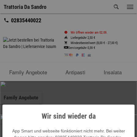
Trattoria Da Sandro
02835440022
Wir öffnen wieder am 02.09.
Liefergebühr 2,50 €
Mindestbestellwert (8,00 € - 27,00 €)
Servicegebühr
0,39 €
Family Angebote
Antipasti
Insalata
Family Angebote
Wir sind wieder da
Antipasti
App Smart und webseite fünktioniert nicht mehr. Bei weiter